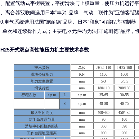
配置气动式平衡装置，平衡滑块与上模重量，使压力机运行平
离合器双联阀选用日本"丰兴"品牌，气动二联件为"亚德客"品
.电气系统选用法国"施耐德"品牌、日本"和泉"可编程序控制器
、单次和连续操作方式；主要电器元件均为法国"施耐德"品牌，
JH25开式双点高性能压力机主要技术参数
技术参数
单位
JH25-110
JH25-160
滑块公称压力
KN
1100
1600
能力发生位置
mm
5/3
6/3.5
滑块行程
mm
180/110
200/130
行程次数
s.p.m
L
s.p.m
35-65
30-55
S
s.p.m
48-80
40-75
最大封闭高度
mm
400/435
450/485
封闭高度调节量
mm
90
100
滑块中心距机身距离
mm
350
390
工作台距地面距离
mm
900
900