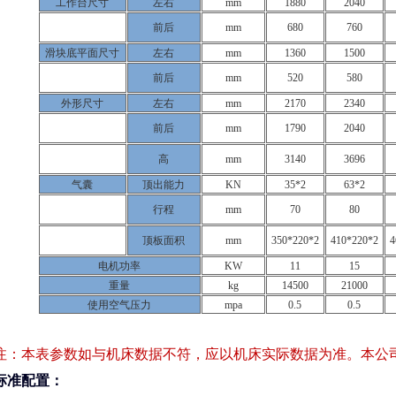
工作台尺寸
左右
mm
1880
2040
前后
mm
680
760
滑块底平面尺寸
左右
mm
1360
1500
前后
mm
520
580
外形尺寸
左右
mm
2170
2340
前后
mm
1790
2040
高
mm
3140
3696
气囊
顶出能力
KN
35*2
63*2
行程
mm
70
80
顶板面积
mm
350*220*2
410*220*2
4
电机功率
KW
11
15
重量
kg
14500
21000
使用空气压力
mpa
0.5
0.5
注：本表参数如与机床数据不符，应以机床实际数据为准。本公
标准配置：