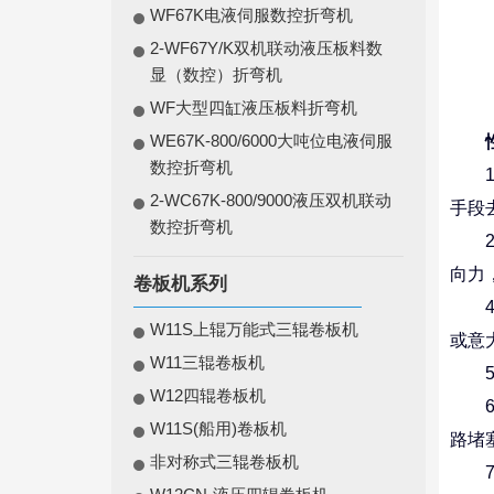
WF67K电液伺服数控折弯机
2-WF67Y/K双机联动液压板料数
显（数控）折弯机
WF大型四缸液压板料折弯机
WE67K-800/6000大吨位电液伺服
数控折弯机
1、
2-WC67K-800/9000液压双机联动
手段
数控折弯机
2、
向力
卷板机系列
4、
W11S上辊万能式三辊卷板机
或意
W11三辊卷板机
5、
W12四辊卷板机
6、
W11S(船用)卷板机
路堵
非对称式三辊卷板机
7、